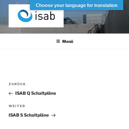
Zum
Choose your language for translation
Inhalt
springen
ISAB
Industrieller Schaltanlagenbau
Menü
Beitrags-
Vorheriger
ZURÜCK
Navigation
Beitrag
ISAB Q Schaltpläne
Nächster
WEITER
Beitrag
ISAB S Schaltpläne