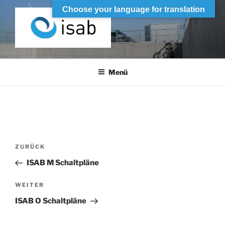
Zum
Choose your language for translation
Inhalt
springen
ISAB
Industrieller Schaltanlagenbau
Menü
Beitrags-
Vorheriger
ZURÜCK
Navigation
Beitrag
ISAB M Schaltpläne
Nächster
WEITER
Beitrag
ISAB O Schaltpläne