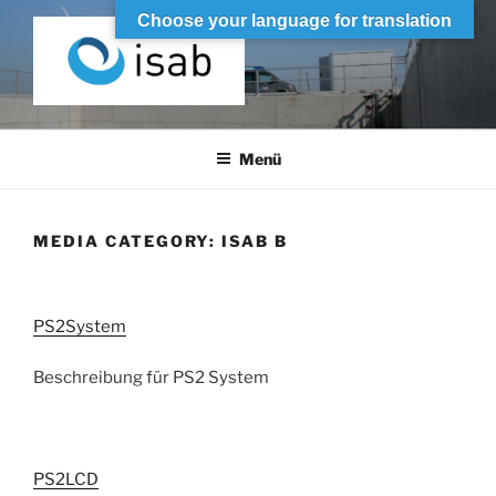
Zum
Choose your language for translation
Inhalt
springen
ISAB
Industrieller Schaltanlagenbau
Menü
MEDIA CATEGORY:
ISAB B
PS2System
Beschreibung für PS2 System
PS2LCD